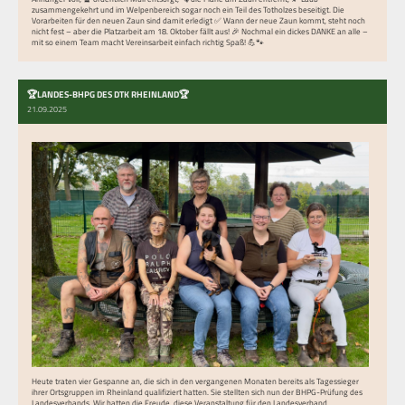
zusammengekehrt und im Welpenbereich sogar noch ein Teil des Totholzes beseitigt. Die
Vorarbeiten für den neuen Zaun sind damit erledigt ✅ Wann der neue Zaun kommt, steht noch
nicht fest – aber die Platzarbeit am 18. Oktober fällt aus! 🎉 Nochmal ein dickes DANKE an alle –
mit so einem Team macht Vereinsarbeit einfach richtig Spaß! 💪🐾
🏆LANDES-BHPG DES DTK RHEINLAND🏆
21.09.2025
Heute traten vier Gespanne an, die sich in den vergangenen Monaten bereits als Tagessieger
ihrer Ortsgruppen im Rheinland qualifiziert hatten. Sie stellten sich nun der BHPG-Prüfung des
Landesverbands. Wir hatten die Freude, diese Veranstaltung für den Landesverband