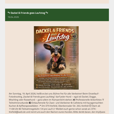
🐾 Dackel & Friends goes Laufsteg 🐾
19.04.2026
Am Sonntag, 19. April 2026, heißt es bei uns: Bühne frei für alle Vierbeiner! Beim Einzellauf-
Fotoshooting „Dackel & Friends goes Laufsteg“ darf jeder Hund – egal ob Dackel, Dogge,
Mischling oder Rassehund – ganz allein im Rampenlicht stehen. 📸 Professionelle Actionfotos 🏅
Teilnehmerurkunde 🛍️ Einkaufsmeile für Zwei- und Vierbeiner ☕ Cafeteria mit hausgemachten
Kuchen & Kaffeespezialitäten 📍 Ort: DTK Krefeld, Oberbenrader Str. 263, Krefeld 🕚 Start: ab
11:00 Uhr 💶 Teilnahmegebühr: 5 € pro Lauf 👉 Meldet euch gerne schon vorab an: DTK-
Krefeld@web.de und nennt uns auch den Namen eures Hundes. Bitte denkt daran, den Impfpass