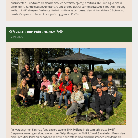
auszurichten – und auch diesmal meinte es der Wettergott gut mit uns. Die Prüfung verlief in
einer tollen, harmonischen Atmosphäre und unsere Dackel durften sozusagen ihre „Abi-Prüfung
im Fach BHP“ ablegen. Die beste Nachricht: Alle 4 haben bestanden! 🎉 Herzlichen Glückwunsch
an alle Gespanne – ihr habt das großartig gemacht! 🦴🐾
🐶🐾 ZWEITE BHP-PRÜFUNG 2025 🐾🐶
17.09.2025
Am vergangenen Sonntag fand unsere zweite BHP-Prüfung in diesem Jahr statt. Zwölf
Gespanne waren gemeldet, um sich den Teilprüfungen zur BHP 1, 2 und 3 zu stellen. Besonders
erfreulich: drei Teilnehmer haben alle drei Prüfungsteile erfolgreich bestanden und damit die