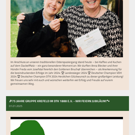
Im Anschluss an unseren traditionellen Osterspaziergang stand heute – bei Kaffee und Kuchen
auf dem DackelPlatz – ein ganz besonderer Moment an: Wir durften Anna Blecker und ihrer
Hündin Freda vom Josefstal feierlich den Goldenen Bruch🌿 überreichen – als Anerkennung für
die beeindruckenden Erfolge im Jahr 2024: 🏆 Landessieger 2024 🏆 Deutscher Champion VDH
2024 🏆 Deutscher Champion DTK 2024 Herzlichen Glückwunsch zu dieser großartigen Leistung!
Wir freuen uns sehr mit euch und wünschen weiterhin viel Erfolg und Freude auf eurem
gemeinsamen Weg.
🎉75 JAHRE GRUPPE KREFELD IM DTK 1888 E.V. - WIR FEIERN JUBILÄUM!🐾
01.01.2025