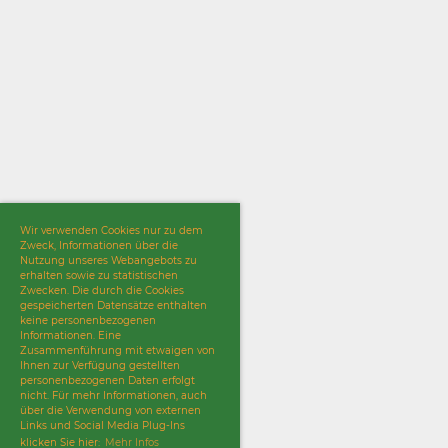
Wir verwenden Cookies nur zu dem
Zweck, Informationen über die
Nutzung unseres Webangebots zu
erhalten sowie zu statistischen
Zwecken. Die durch die Cookies
gespeicherten Datensätze enthalten
keine personenbezogenen
Informationen. Eine
Zusammenführung mit etwaigen von
Ihnen zur Verfügung gestellten
personenbezogenen Daten erfolgt
nicht. Für mehr Informationen, auch
über die Verwendung von externen
Links und Social Media Plug-Ins
klicken Sie hier:
Mehr Infos