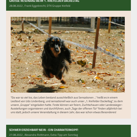
GROSSE RESONANZ BEIM 1. KREFELDER DACKELTAG
28.08.2022
, Frank Eggebrecht, DTK Gruppe Krefeld
"Da war so viel los, das Leben bestand ausschließlich aus Sensationen ..." heißt es in einem
Liedtext von Udo Lindenberg, und sensationell war auch unser „1. Krefelder Dackeltag", zu dem
unsere „Gruppe" eingeladen hatte. Feste können wir feiern, Zuchtschauen oder Landessieger-
Ausstellungen organisieren und durchführen, auch „Tage der offenen Tür" finden alljährlich bei
uns statt, jedoch unsere Veranstaltung in diesem Jahr, das war schon etwas Besonderes!
SCHWER ERZIEHBAR? NEIN - EIN CHARAKTERKOPF!
27.08.2022
, Alexandra Rottmann, Extra-Tipp am Sonntag