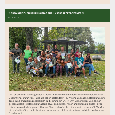
🎉 ERFOLGREICHER PRÜFUNGSTAG FÜR UNSERE TECKEL-TEAMS! 🎉
18.08.2025
Am vergangenen Samstag traten 12 Teckel mit ihren Hundeführerinnen und Hundeführern zur
Begleithundeprüfung an – und alle haben bestanden! 🐾💪 Wir sind unglaublich stolz auf unsere
Teams und gratulieren ganz herzlich zu diesem tollen Erfolg! 👏🐶 Ein herzliches Dankeschön
geht an unsere Richterin Frau Caspers sowie an alle Helferinnen und Helfer, die diesen Tag so
reibungslos und schön gemacht haben. Ohne euch wäre das nicht möglich gewesen 💚 Was für
ein großartiger Tag – mit glücklichen Hundeführern, stolzen Vierbeinern und vielen strahlenden
Gesichtern! ✨