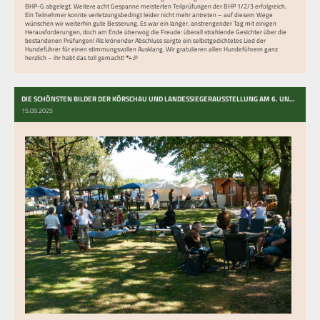
BHP-G abgelegt. Weitere acht Gespanne meisterten Teilprüfungen der BHP 1/2/3 erfolgreich.
Ein Teilnehmer konnte verletzungsbedingt leider nicht mehr antreten – auf diesem Wege
wünschen wir weiterhin gute Besserung. Es war ein langer, anstrengender Tag mit einigen
Herausforderungen, doch am Ende überwog die Freude: überall strahlende Gesichter über die
bestandenen Prüfungen! Als krönender Abschluss sorgte ein selbstgedichtetes Lied der
Hundeführer für einen stimmungsvollen Ausklang. Wir gratulieren allen Hundeführern ganz
herzlich – ihr habt das toll gemacht! 🐾🎉
DIE SCHÖNSTEN BILDER DER KÖRSCHAU UND LANDESSIEGERAUSSTELLUNG AM 6. UND 7.9.
15.09.2025