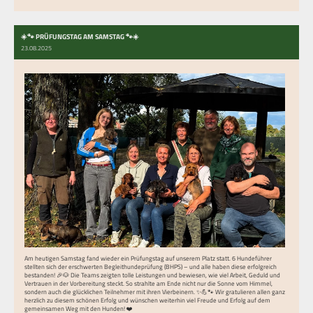
☀️🐾 PRÜFUNGSTAG AM SAMSTAG 🐾☀️
23.08.2025
Am heutigen Samstag fand wieder ein Prüfungstag auf unserem Platz statt. 6 Hundeführer
stellten sich der erschwerten Begleithundeprüfung (BHPS) – und alle haben diese erfolgreich
bestanden! 🎉🐶 Die Teams zeigten tolle Leistungen und bewiesen, wie viel Arbeit, Geduld und
Vertrauen in der Vorbereitung steckt. So strahlte am Ende nicht nur die Sonne vom Himmel,
sondern auch die glücklichen Teilnehmer mit ihren Vierbeinern. ✨💪🐾 Wir gratulieren allen ganz
herzlich zu diesem schönen Erfolg und wünschen weiterhin viel Freude und Erfolg auf dem
gemeinsamen Weg mit den Hunden! ❤️