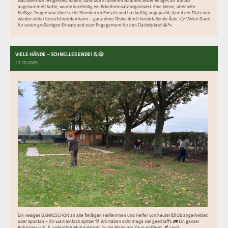
Nachdem wir festgestellt haben, dass sich in unseren Bäumen leider einiges an Totholz
angesammelt hatte, wurde kurzfristig ein Arbeitseinsatz organisiert. Eine kleine, aber sehr
fleißige Truppe war über sechs Stunden im Einsatz und hat kräftig angepackt, damit der Platz nun
wieder sicher besucht werden kann – ganz ohne Risiko durch herabfallende Äste. 👉 Vielen Dank
für euren großartigen Einsatz und euer Engagement für den Dackelplatz! 🙏🐾
VIELE HÄNDE – SCHNELLES ENDE! 💪😄
11.10.2025
Ein riesiges DANKESCHÖN an alle fleißigen Helferinnen und Helfer von heute! 🙌 Ob angemeldet
oder spontan – ihr wart einfach spitze! 💚 Wir haben echt mega viel geschafft: 🚛 Ein ganzer
Anhänger voll, 🧹 ordentlich Müll entsorgt, 🪚 die Plane am Zaun entfernt, 🍂 Laub