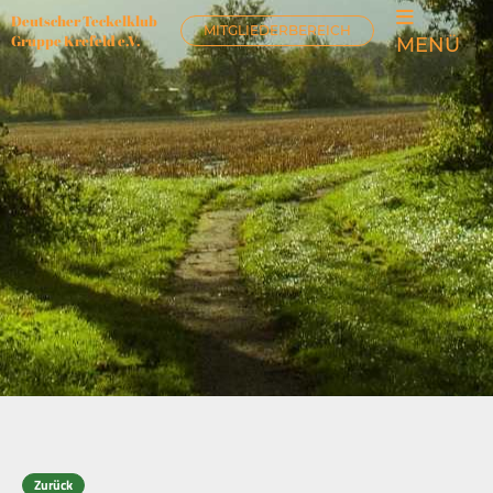
Deutscher Teckelklub
MITGLIEDERBEREICH
Gruppe Krefeld e.V.
MENÜ
Zurück