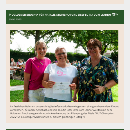
✨ GOLDENER BRUCH🌿 FÜR NATALIE STEINBACH UND SISSI-LOTTA VOM LEHHOF 🏆🐾
30.06.2025
Im festlichen Rahmen unseres Mitgliederfestes durften wir gestern eine ganz besondere Ehrung
vornehmen: 🥇 Natalie Steinbach und ihre Hündin Sissi-Lotta vom Lehhof wurden mit dem
Goldenen Bruch ausgezeichnet – in Anerkennung der Erlangung des Titels “WUT-Champion
2024”! 🎉 Ein riesiger Glückwunsch zu diesem großartigen Erfolg 💛