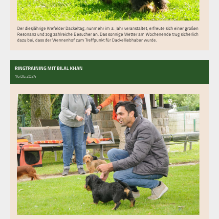
Der diesjährige Krefelder Dackeltag, nunmehr im 3. Jahr veranstaltet, erfreute sich einer großen
Resonanz und zog zahlreiche Besucher an. Das sonnige Wetter am Wochenende trug sicherlich
dazu bei, dass der Wennenhof zum Treffpunkt für Dackelliebhaber wurde.
RINGTRAINING MIT BILAL KHAN
16.06.2024