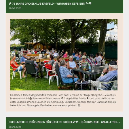
🎉 75 JAHRE DACKELKLUB KREFELD – WIR HABEN GEFEIERT! 🐾💚
29.06.2025
Ein kleines, feines Mitgliederfest mit allem, was das Herz (und der Magen) begehrt: 🌭 Nobby’s
Bratwurst-Mobil 🍟 Pommes & Eis en masse 🍹 Gut gekühlte Drinks 🌳 Und ganz viel Schatten
unter unseren schönen Bäumen Die Stimmung? Entspannt, fröhlich, familiär. Danke an alle, die
beim Auf- und Abbau geholfen haben – ohne euch geht nix! 🙌
ERFOLGREICHE PRÜFUNGEN FÜR UNSERE DACKEL🌿📯 - GLÜCKWUNSCH AN ALLE TEILNEHMER!
28.06.2025