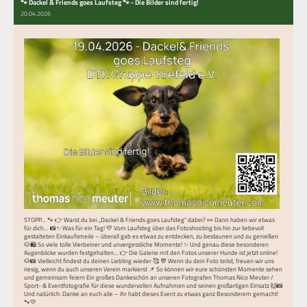
🐾 Dackel & Friends goes Laufsteg 🐾 - Die Bilder sind fertig!
20.04.2026
STOPP… 🐾 👉 Warst du bei „Dackel & Friends goes Laufsteg“ dabei? 👀 Dann haben wir etwas
für dich… 📸✨ Was für ein Tag! 💛 Vom Laufsteg über das Fotoshooting bis hin zur liebevoll
gestalteten Einkaufsmeile – überall gab es etwas zu entdecken, zu bestaunen und zu genießen
🐶🛍️ So viele tolle Vierbeiner und unvergessliche Momente! ✨ Und genau diese besonderen
Augenblicke wurden festgehalten… 👉 Die Galerie mit den Fotos unserer Hunde ist jetzt online!
🐶📸 Vielleicht findest du deinen Liebling wieder 🥰 💬 Wenn du dein Foto teilst, freuen wir uns
riesig, wenn du auch unseren Verein markierst 📌 So können wir eure schönsten Momente sehen
und gemeinsam feiern Ein großes Dankeschön an unseren Fotografen Thomas Nico Meuter /
Sport- & Eventfotografie für diese wundervollen Aufnahmen und seinen großartigen Einsatz 🙌📸
Und natürlich: Danke an euch alle – ihr habt dieses Event zu etwas ganz Besonderem gemacht!
🐾💛