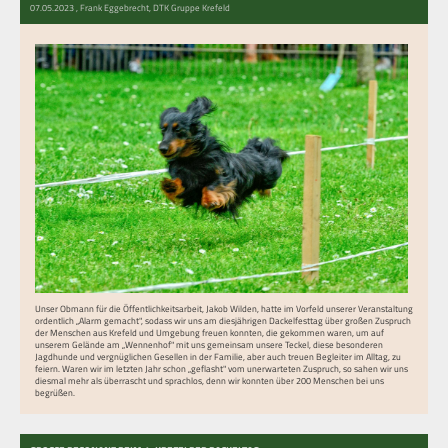
07.05.2023
, Frank Eggebrecht, DTK Gruppe Krefeld
Unser Obmann für die Öffentlichkeitsarbeit, Jakob Wilden, hatte im Vorfeld unserer Veranstaltung
ordentlich „Alarm gemacht", sodass wir uns am diesjährigen Dackelfesttag über großen Zuspruch
der Menschen aus Krefeld und Umgebung freuen konnten, die gekommen waren, um auf
unserem Gelände am „Wennenhof" mit uns gemeinsam unsere Teckel, diese besonderen
Jagdhunde und vergnüglichen Gesellen in der Familie, aber auch treuen Begleiter im Alltag, zu
feiern. Waren wir im letzten Jahr schon „geflasht" vom unerwarteten Zuspruch, so sahen wir uns
diesmal mehr als überrascht und sprachlos, denn wir konnten über 200 Menschen bei uns
begrüßen.