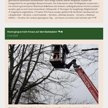
gemütliche Kaffeetafel vorzubereiten. Auch einige unserer älteren Mitglieder nutzten die
Gelegenheit für ein geselliges Beisammensein. Am Ende kamen über 50 Mitglieder zusammen –
ein schöner gemeinsamer Abschluss! ☕🍰 Bevor die leckeren, selbstgebackenen Kuchen probiert
wurden, gab es noch einen besonderen Höhepunkt: 🎉 Ehrungen für langjährige Mitgliedschaft
🎉 Insgesamt unglaubliche 175 Jahre DTK-Treue wurden gefeiert! 👏 Herzlichen Glückwunsch an:
• Brigitte Ball – 60 Jahre, • Gerd Galetzki – 50 Jahre, • Monika Geraets – 40 Jahre, • Mathias
Hölters – 25 Jahre. Ein rundum gelungener Tag – wir freuen uns schon aufs nächste Jahr! 🐾💚
Heute ging es hoch hinaus auf dem Dackelplatz! 🌳🚜
21.02.2026