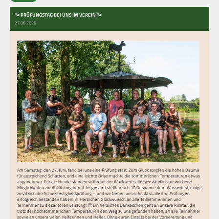
🐾 PRÜFUNGSTAG BEI UNS IM VEREIN 🐾
27.06.2026
Am Samstag, den 27. Juni, fand bei uns eine Prüfung statt. Zum Glück sorgten die hohen Bäume
für ausreichend Schatten, und eine leichte Brise machte die sommerlichen Temperaturen etwas
angenehmer. Für die Hunde standen während der Wartezeit selbstverständlich ausreichend
Möglichkeiten zur Abkühlung bereit. Insgesamt stellten sich 10 Gespanne dem Wassertest, einige
zusätzlich der Schussfestigkeitsprüfung – und wir freuen uns sehr, dass alle ihre Prüfungen
erfolgreich bestanden haben! 🎉 Herzlichen Glückwunsch an alle Teilnehmerinnen und
Teilnehmer zu dieser tollen Leistung! 👏 Ein herzliches Dankeschön geht an unsere Richter, die
trotz der hochsommerlichen Temperaturen den Weg zu uns gefunden haben, an alle Teilnehmer
sowie an unsere vielen Helferinnen und Helfer. Ohne euren Einsatz bei der Vorbereitung und