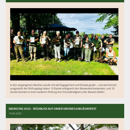
In den vergangenen Wochen wurde mit viel Engagement und Einsatz geübt – und das hat sich
ausgezahlt: Am Prüfungstag haben 13 Dackel erfolgreich den Wassertest bestanden, und 10
Hunde konnten in einer weiteren Prüfung ihre Schussfestigkeit unter Beweis stellen.
DACKELTAG 2025 - RÜCKBLICK AUF UNSER GROSSES JUBILÄUMSFEST
19.05.2025