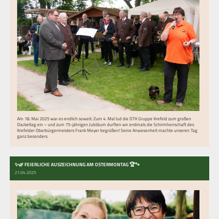
Am 18. Mai 2025 war es endlich soweit: Zum 4. Mal lud die DTK Gruppe Krefeld zum großen
Dackeltag ein – und zum 75-jährigen Jubiläum durften wir erstmals die Schirmherrschaft des
Krefelder Oberbürgermeisters Frank Meyer begrüßen! Seine Anwesenheit machte unseren Tag
ganz besonders.
✨🌿 FEIERLICHE AUSZEICHNUNG AM OSTERMONTAG 🏆🐾
21.04.2025