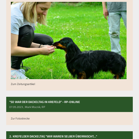
Zum Zeitungsartikel
"SO WAR DER DACKELTAG IN KREFELD" - RP-ONLINE
07.05.2023
, Mark Mocnik, RP
Zur Fotostrecke
2. KREFELDER DACKELTAG "WIR WAREN SELBER ÜBERRASCHT..."