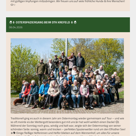
mit gültigen Impfungen mitzubringen. Wir freuen uns auf viele fröhliche Hunde & ihre Menschen!
🐶✨
🐣🌷 OSTERSPAZIERGANG BEIM DTK KREFELD 🌷🐣
06.04.2026
Traditionell ging es auch in diesem Jahr am Ostermontag wieder gemeinsam auf Tour – und wie
so oft meinte es der Wettergott besonders gut mit uns (er hat wohl wirklich einen Dackel 😉).
Während der Sonntag noch grau, windig und kalt war, zeigte sich der Ostermontag von seiner
schönsten Seite: sonnig, warm und trocken – perfektes Spazierwetter rund um den Elfrather See!
☀️🐕 Einige fleißige Helferinnen und Helfer blieben auf dem Wennenhof, um alles für unsere