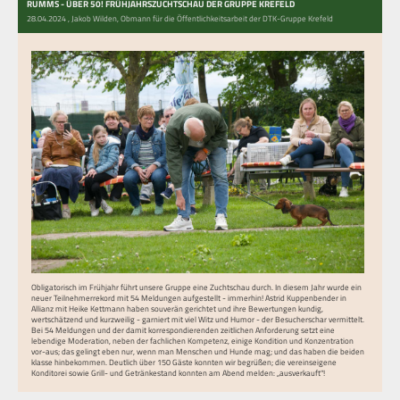
RUMMS - ÜBER 50! FRÜHJAHRSZUCHTSCHAU DER GRUPPE KREFELD
28.04.2024
, Jakob Wilden, Obmann für die Öffentlichkeitsarbeit der DTK-Gruppe Krefeld
Obligatorisch im Frühjahr führt unsere Gruppe eine Zuchtschau durch. In diesem Jahr wurde ein
neuer Teilnehmerrekord mit 54 Meldungen aufgestellt - immerhin! Astrid Kuppenbender in
Allianz mit Heike Kettmann haben souverän gerichtet und ihre Bewertungen kundig,
wertschätzend und kurzweilig - garniert mit viel Witz und Humor - der Besucherschar vermittelt.
Bei 54 Meldungen und der damit korrespondierenden zeitlichen Anforderung setzt eine
lebendige Moderation, neben der fachlichen Kompetenz, einige Kondition und Konzentration
vor-aus; das gelingt eben nur, wenn man Menschen und Hunde mag; und das haben die beiden
klasse hinbekommen. Deutlich über 150 Gäste konnten wir begrüßen; die vereinseigene
Konditorei sowie Grill- und Getränkestand konnten am Abend melden: „ausverkauft"!