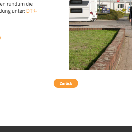
onen rundum die
dung unter:
DTK-
Zurück