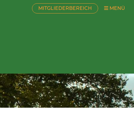
MITGLIEDERBEREICH
MENÜ